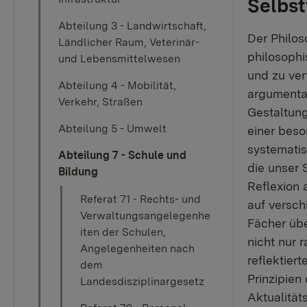
Selbst
Abteilung 3 - Landwirtschaft,
Der Philos
Ländlicher Raum, Veterinär-
philosophi
und Lebensmittelwesen
und zu ver
Abteilung 4 - Mobilität,
argumentat
Verkehr, Straßen
Gestaltung
Abteilung 5 - Umwelt
einer beso
systematis
Abteilung 7 - Schule und
die unser 
Bildung
Reflexion 
Referat 71 - Rechts- und
auf versch
Verwaltungsangelegenhe
Fächer übe
iten der Schulen,
nicht nur 
Angelegenheiten nach
reflektier
dem
Prinzipien
Landesdisziplinargesetz
Aktualität