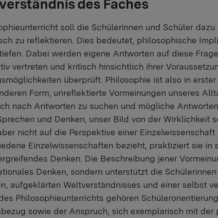
verständnis des Faches
ophieunterricht soll die Schülerinnen und Schüler dazu
sch zu reflektieren. Dies bedeutet, philosophische Impl
tiefen. Dabei werden eigene Antworten auf diese Frage
iv vertreten und kritisch hinsichtlich ihrer Voraussetz
smöglichkeiten überprüft. Philosophie ist also in erst
nderen Form, unreflektierte Vormeinungen unseres Allt
ch nach Antworten zu suchen und mögliche Antworten z
Sprechen und Denken, unser Bild von der Wirklichkeit 
aber nicht auf die Perspektive einer Einzelwissenschaf
iedene Einzelwissenschaften bezieht, praktiziert sie in 
rgreifendes Denken. Die Beschreibung jener Vormeinu
rationales Denken, sondern unterstützt die Schülerinne
ten, aufgeklärten Weltverständnisses und einer selbst v
 des Philosophieunterrichts gehören Schülerorientierung
sbezug sowie der Anspruch, sich exemplarisch mit der 