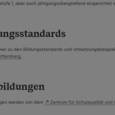
tufe 1, aber auch jahrgangsübergreifend eingerichtet 
ungsstandards
onen zu den Bildungsstandards und Umsetzungsbeispiel
rttemberg
.
bildungen
Externer Link:
ngen werden von dem
Zentrum für Schulqualität und