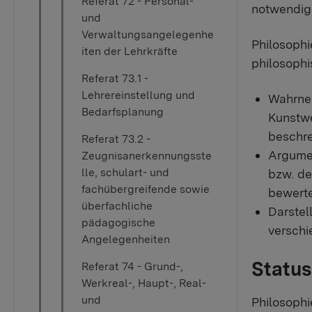
Referat 72 - Personal-
notwendig
und
Verwaltungsangelegenhe
Philosophi
iten der Lehrkräfte
philosoph
Referat 73.1 -
Lehrereinstellung und
Wahrneh
Bedarfsplanung
Kunstwe
beschre
Referat 73.2 -
Argumen
Zeugnisanerkennungsste
lle, schulart- und
bzw. de
fachübergreifende sowie
bewerte
überfachliche
Darstel
pädagogische
verschi
Angelegenheiten
Status
Referat 74 - Grund-,
Werkreal-, Haupt-, Real-
und
Philosophi