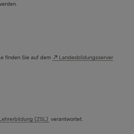
werden.
Externer Link:
e finden Sie auf dem
Landesbildungsserver
 Lehrerbildung (ZSL)
verantwortet.