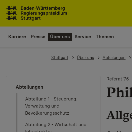
Zum Inhaltsbereich
Zur Hauptnavigation
Karriere
Presse
Über uns
Service
Themen
You are here:
Stuttgart
Über uns
Abteilungen
Referat 75
Phi
Abteilungen
Abteilung 1 - Steuerung,
Verwaltung und
Allg
Bevölkerungsschutz
Abteilung 2 - Wirtschaft und
Infrastruktur