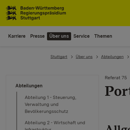
Zum Inhaltsbereich
Zur Hauptnavigation
Karriere
Presse
Über uns
Service
Themen
You are here:
Stuttgart
Über uns
Abteilungen
Referat 75
Por
Abteilungen
Abteilung 1 - Steuerung,
Verwaltung und
Bevölkerungsschutz
Abteilung 2 - Wirtschaft und
Allg
Infrastruktur