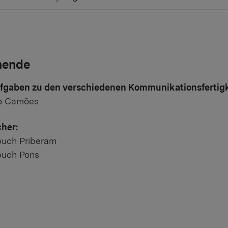
nende
gaben zu den verschiedenen Kommunikationsfertigk
r Link:
to Camões
her:
r Link:
buch Priberam
r Link:
buch Pons