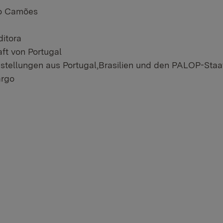
r Link:
to Camões
r Link:
r Link:
ditora
r Link:
ft von Portugal
r Link:
tellungen aus Portugal,Brasilien und den PALOP-Staa
r Link:
argo