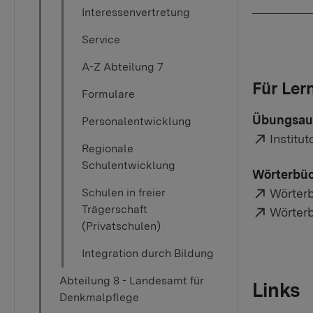
Interessenvertretung
Service
A-Z Abteilung 7
Für Ler
Formulare
Übungsauf
Personalentwicklung
Externe
Institu
Regionale
Schulentwicklung
Wörterbüc
Externe
Schulen in freier
Wörter
Trägerschaft
Externe
Wörter
(Privatschulen)
Integration durch Bildung
Abteilung 8 - Landesamt für
Links
Denkmalpflege