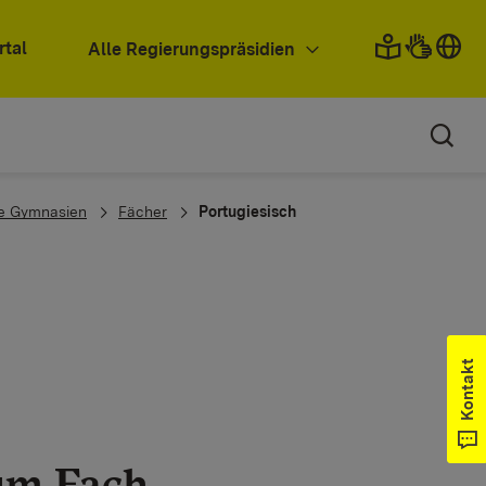
rtal
Alle Regierungspräsidien
de Gymnasien
Fächer
Portugiesisch
Kontakt
um Fach