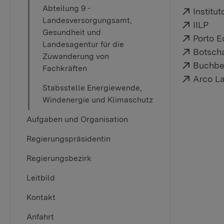
Abteilung 9 -
Externe
Institu
Landesversorgungsamt,
Externe
IILP
Gesundheit und
Externe
Porto E
Landesagentur für die
Externe
Botscha
Zuwanderung von
Externe
Buchbes
Fachkräften
Externe
Arco L
Stabsstelle Energiewende,
Windenergie und Klimaschutz
Aufgaben und Organisation
Regierungspräsidentin
Regierungsbezirk
Leitbild
Kontakt
Anfahrt