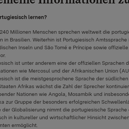
tugiesisch lernen?
240 Millionen Menschen sprechen weltweit die portugie
en in Brasilien. Weiterhin ist Portugiesisch Amtssprach
ischen Inseln und São Tomé e Príncipe sowie offiziell
or.
esisch ist unter anderem eine der offiziellen Sprachen 
ationen wie Mercosul und der Afrikanischen Union (AU
esisch ist die meistgesprochene Sprache der südliche
Staaten Afrikas wächst die Zahl der Sprecher kontinuie
bender Nationen wie Angola, Mosambik und insbesonder
ka zur Gruppe der besonders erfolgreichen Schwellenlä
 der Globalisierung nimmt die portugiesische Sprache ei
ch in kultureller und wirtschaftlicher Hinsicht zwische
nten ermöglicht.