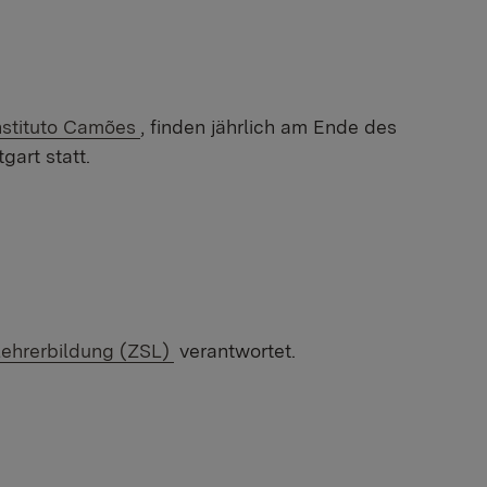
xterner Link:
nstituto Camões
, finden jährlich am Ende des
art statt.
Lehrerbildung (ZSL)
verantwortet.