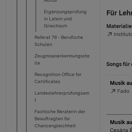
Abitur
Für Leh
Ergänzungsprüfung
in Latein und
Griechisch
Materiali
Externe
Institu
Referat 76 - Berufliche
Schulen
Zeugnisanerkennungsste
lle
Songs für 
Recognition Office for
Certificates
Musik au
Extern
Fado
Landeslehrerprüfungsam
t
Fachliche Beraterin der
Beauftragten für
Musik au
Chancengleichheit
Cesária 