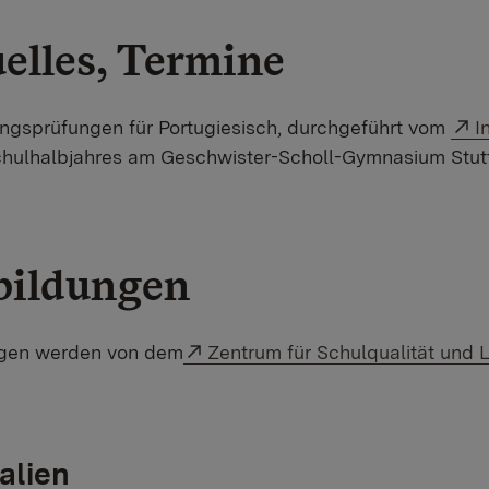
elles, Termine
E
rungsprüfungen für Portugiesisch, durchgeführt vom
I
hulhalbjahres am Geschwister-Scholl-Gymnasium Stuttg
bildungen
Externer Link:
ngen werden von dem
Zentrum für Schulqualität und 
alien