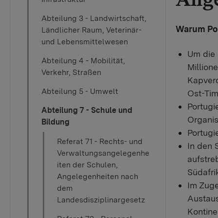
Abteilung 3 - Landwirtschaft,
Warum Por
Ländlicher Raum, Veterinär-
und Lebensmittelwesen
Um die 
Abteilung 4 - Mobilität,
Million
Verkehr, Straßen
Kapverd
Abteilung 5 - Umwelt
Ost-Tim
Portugi
Abteilung 7 - Schule und
Organis
Bildung
Portugi
Referat 71 - Rechts- und
In den 
Verwaltungsangelegenhe
aufstre
iten der Schulen,
Südafri
Angelegenheiten nach
Im Zuge
dem
Austaus
Landesdisziplinargesetz
Kontine