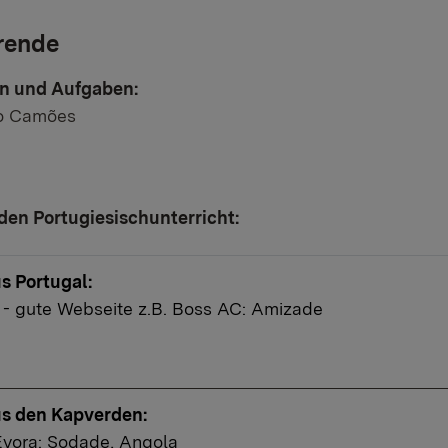
rende
en und Aufgaben:
r Link:
to Camões
den Portugiesischunterricht:
s Portugal:
er Link:
- gute Webseite z.B. Boss AC: Amizade
s den Kapverden:
Évora: Sodade, Angola