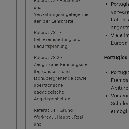
Referat 72 - Personal-
Portugi
und
verwand
Verwaltungsangelegenhe
Italien
iten der Lehrkräfte
angestr
Referat 73.1 -
Viele i
Lehrereinstellung und
Europa 
Bedarfsplanung
Portugies
Referat 73.2 -
Zeugnisanerkennungsste
lle, schulart- und
Portugi
fachübergreifende sowie
Fremdsp
überfachliche
Abiturp
pädagogische
Vorkenn
Angelegenheiten
Schüler
Referat 74 - Grund-,
ermögli
Werkreal-, Haupt-, Real-
und