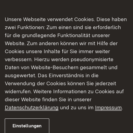
betriebswirtschaftlichen Themen, dem
europäischen Einigungsprozess und globalen
Unsere Webseite verwendet Cookies. Diese haben
wirtschaftlichen Zusammenhängen lernen die
zwei Funktionen: Zum einen sind sie erforderlich
Schülerinnen und Schüler Herausforderungen
für die grundlegende Funktionalität unserer
und Chancen des beruflichen und
Website. Zum anderen können wir mit Hilfe der
unternehmerischen Engagements in einer
Cookies unsere Inhalte für Sie immer weiter
zunehmend international arbeitsteiligen
verbessern. Hierzu werden pseudonymisierte
Wirtschaft kennen.
Daten von Website-Besuchern gesammelt und
ausgewertet. Das Einverständnis in die
Das Fach fördert das Bewusstsein für die
Verwendung der Cookies können Sie jederzeit
Knappheit von Ressourcen und zeigt, wie sich
widerrufen. Weitere Informationen zu Cookies auf
ökonomische, ökologische und soziale
dieser Website finden Sie in unserer
Entwicklung gegenseitig bedingen. Dabei wird
Datenschutzerklärung
und zu uns im
Impressum
.
den Jugendlichen die Notwendigkeit
nachhaltigen Wirtschaftens bewusst.
Einstellungen
Die handlungsorientierte Beschäftigung mit