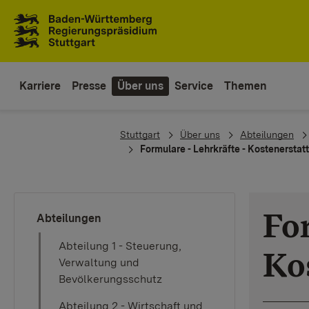
Zum Inhaltsbereich
Zur Hauptnavigation
Karriere
Presse
Über uns
Service
Themen
You are here:
Stuttgart
Über uns
Abteilungen
Formulare - Lehrkräfte - Kostenerstat
Fo
Abteilungen
Abteilung 1 - Steuerung,
Ko
Verwaltung und
Bevölkerungsschutz
Abteilung 2 - Wirtschaft und