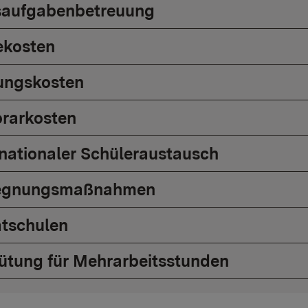
aufgabenbetreuung
ekosten
ungskosten
rarkosten
rnationaler Schüleraustausch
egnungsmaßnahmen
atschulen
ütung für Mehrarbeitsstunden