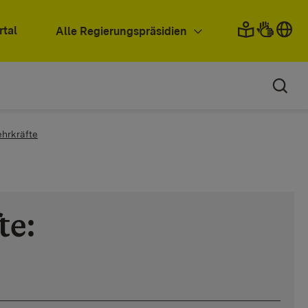
rtal
Alle Regierungspräsidien
ehrkräfte
te: