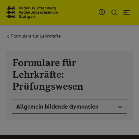
Zum Inhaltsbereich
Zur Hauptnavigation
You are here:
Formulare für Lehrkräfte
Formulare für
Lehrkräfte:
Prüfungswesen
Allgemein bildende Gymnasien