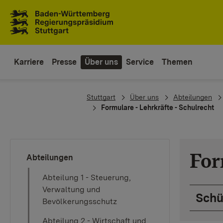
Zum Inhaltsbereich
Zur Hauptnavigation
Karriere
Presse
Über uns
Service
Themen
You are here:
Stuttgart
Über uns
Abteilungen
Formulare - Lehrkräfte - Schulrecht
For
Abteilungen
Abteilung 1 - Steuerung,
Verwaltung und
Schü
Bevölkerungsschutz
Abteilung 2 - Wirtschaft und