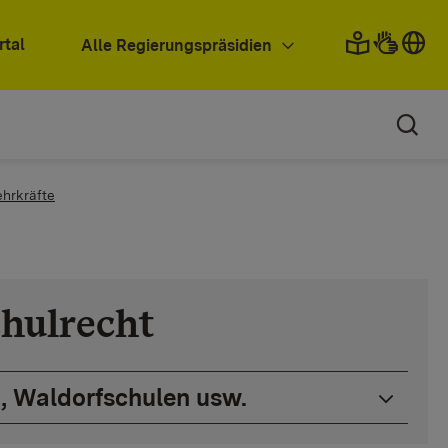
rtal
Alle Regierungspräsidien
ehrkräfte
chulrecht
, Waldorfschulen usw.