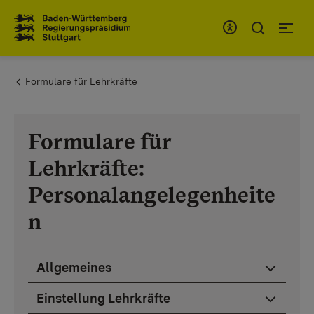
Zum Inhaltsbereich
Zur Hauptnavigation
You are here:
Formulare für Lehrkräfte
Formulare für
Lehrkräfte:
Personalangelegenheite
n
Allgemeines
Einstellung Lehrkräfte