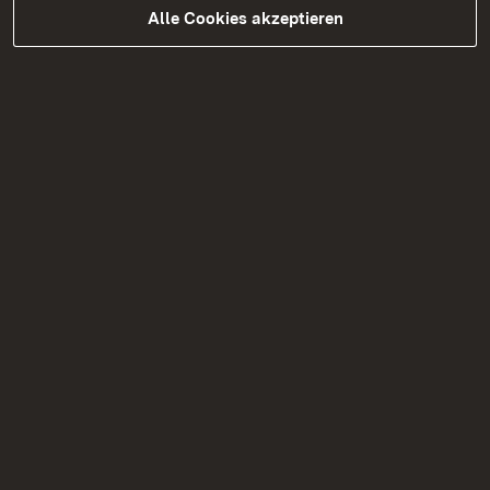
Alle Cookies akzeptieren
Ostalbkreis , Landkreise Schwäbisch Hall
und Heidenheim
Baureferat Ost (47.2)
B 19 Brücke über den Kocher, die Bahn und
der K 3292 (Aalen/Unterkochen)
B 19 Brücke über den Kocher
(Untergröningen)
B 19 Überführung K 3292 (Oberkochen)
B 290 Brücke über die Bahn (Crailsheim-