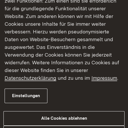
zwei Funktionen: Zum einen sind sie erforderlich
L 1051 Brücke über den Epbach
für die grundlegende Funktionalität unserer
(Neuenstein)
Website. Zum anderen können wir mit Hilfe der
L 1090 Brücke über den Bernbach
Cookies unsere Inhalte für Sie immer weiter
(Bretzfeld/Hahnenbusch)
verbessern. Hierzu werden pseudonymisierte
L 1096 Brücke über die Jagst (Bieringen)
Daten von Website-Besuchern gesammelt und
L 2310 Überführung des „Lindelbacher
ausgewertet. Das Einverständnis in die
Wegs“ (Wertheim)
Verwendung der Cookies können Sie jederzeit
widerrufen. Weitere Informationen zu Cookies auf
dieser Website finden Sie in unserer
Show larger version
Datenschutzerklärung
und zu uns im
Impressum
.
Einstellungen
Alle Cookies ablehnen